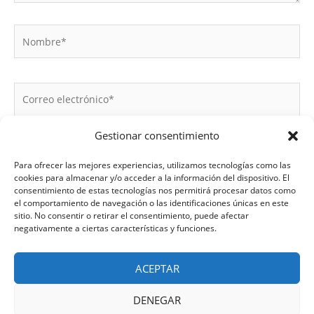
Gestionar consentimiento
Para ofrecer las mejores experiencias, utilizamos tecnologías como las
cookies para almacenar y/o acceder a la información del dispositivo. El
consentimiento de estas tecnologías nos permitirá procesar datos como
el comportamiento de navegación o las identificaciones únicas en este
Guarda mi nombre, correo electrónico y web en este
sitio. No consentir o retirar el consentimiento, puede afectar
navegador para la próxima vez que comente.
negativamente a ciertas características y funciones.
ACEPTAR
DENEGAR
Venta H2H