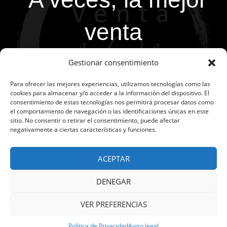
venta
es la que no
Gestionar consentimiento
Para ofrecer las mejores experiencias, utilizamos tecnologías como las
haces"
cookies para almacenar y/o acceder a la información del dispositivo. El
consentimiento de estas tecnologías nos permitirá procesar datos como
el comportamiento de navegación o las identificaciones únicas en este
sitio. No consentir o retirar el consentimiento, puede afectar
negativamente a ciertas características y funciones.
ACEPTAR
DENEGAR
Venta H2H
VER PREFERENCIAS
Venta H2H © 2023 -
Aviso Legal
-
Privacidad
-
Contacto
Política de Privacidad
Aviso legal