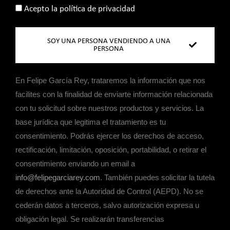
Acepto la política de privacidad
SOY UNA PERSONA VENDIENDO A UNA
PERSONA
En Felipe García Rey, trataremos la información que nos
facilites con la finalidad de enviarte información relacionada
con tu solicitud sobre nuestros productos y servicios. La
base jurídica que legitima el tratamiento es tu
consentimiento. Podrás ejercer los derechos de acceso,
rectificación, limitación, oposición, portabilidad, o retirar el
consentimiento enviando un email a
info@felipegarciarey.com
. También puedes solicitar la tutela
de derechos ante la Autoridad de Control (AEPD). No se
cederán datos a terceros, salvo autorización expresa u
obligación legal. Se realizarán transferencias