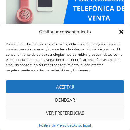
Gestionar consentimiento
Tasa de conversión por llamada telefónica
Para ofrecer las mejores experiencias, utilizamos tecnologías como las
en las ventas
cookies para almacenar y/o acceder a la información del dispositivo. El
consentimiento de estas tecnologías nos permitirá procesar datos como
el comportamiento de navegación o las identificaciones únicas en este
La venta telefónica … ¿sigue funcionando?: te doy dos datos
sitio. No consentir o retirar el consentimiento, puede afectar
que demuestran el impacto en venta y con el cliente.
negativamente a ciertas características y funciones.
ACEPTAR
DENEGAR
Venta H2H
VER PREFERENCIAS
Venta H2H © 2023 -
Aviso Legal
-
Privacidad
-
Contacto
Política de Privacidad
Aviso legal