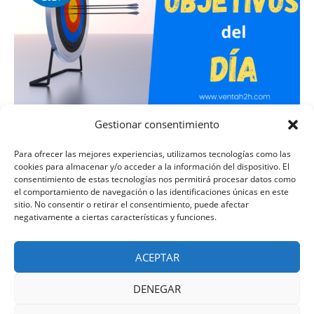
Gestionar consentimiento
Mis tres objetivos de hoy
Para ofrecer las mejores experiencias, utilizamos tecnologías como las
Hace años que cuido, y mucho, de mi tiempo
. Es el
cookies para almacenar y/o acceder a la información del dispositivo. El
elemento más …
consentimiento de estas tecnologías nos permitirá procesar datos como
el comportamiento de navegación o las identificaciones únicas en este
sitio. No consentir o retirar el consentimiento, puede afectar
Leer más »
negativamente a ciertas características y funciones.
ACEPTAR
DENEGAR
Venta H2H