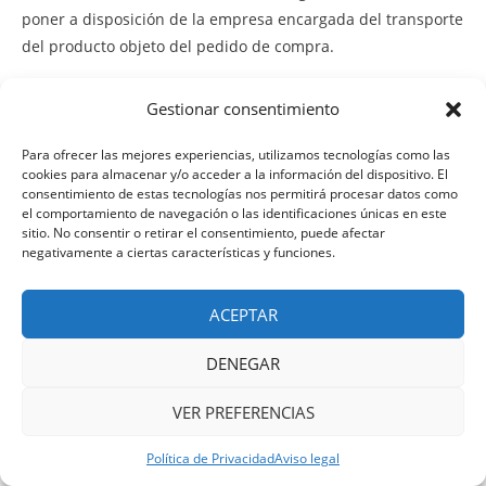
poner a disposición de la empresa encargada del transporte
del producto objeto del pedido de compra.
Sin embargo, no se responsabiliza por perjuicios
Gestionar consentimiento
provenientes de un mal funcionamiento del transporte,
especialmente por causas como huelgas, retenciones en
Para ofrecer las mejores experiencias, utilizamos tecnologías como las
cookies para almacenar y/o acceder a la información del dispositivo. El
carreteras, y en general cualquiera otras propias del sector,
consentimiento de estas tecnologías nos permitirá procesar datos como
que deriven en retrasos, pérdidas o hurtos del producto.
el comportamiento de navegación o las identificaciones únicas en este
sitio. No consentir o retirar el consentimiento, puede afectar
negativamente a ciertas características y funciones.
● Fallos técnicos que por causas fortuitas o de otra índole,
impidan un normal funcionamiento del servicio a través de
internet.
ACEPTAR
DENEGAR
Falta de disponibilidad del Sitio Web por razones de
mantenimiento u otras, que impida disponer del servicio.
VER PREFERENCIAS
VentaH2H pone todos los medios a su alcance a efectos de
llevar a cabo el proceso de compra, pago y envío/entrega de
Política de Privacidad
Aviso legal
los productos, no obstante se exime de responsabilidad por