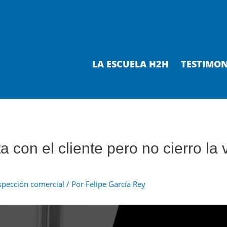
LA ESCUELA H2H
TESTIMON
a con el cliente pero no cierro la
spección comercial
/ Por
Felipe García Rey