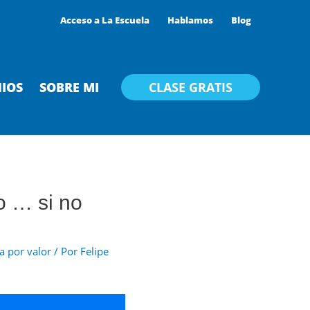
Acceso a La Escuela
Hablamos
Blog
IOS
SOBRE MI
CLASE GRATIS
o … si no
a por valor
/ Por
Felipe